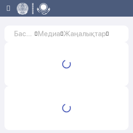
Басты
Медиа
Жаңалықтар
бет