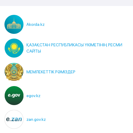
Akorda.kz
ҚАЗАҚСТАН РЕСПУБЛИКАСЫ ҮКІМЕТІНІҢ РЕСМИ
САЙТЫ
МЕМЛЕКЕТТІК РӘМІЗДЕР
egov.kz
zan.gov.kz