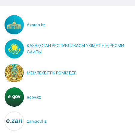
Akorda.kz
ҚАЗАҚСТАН РЕСПУБЛИКАСЫ ҮКІМЕТІНІҢ РЕСМИ
САЙТЫ
МЕМЛЕКЕТТІК РӘМІЗДЕР
egov.kz
zan.gov.kz