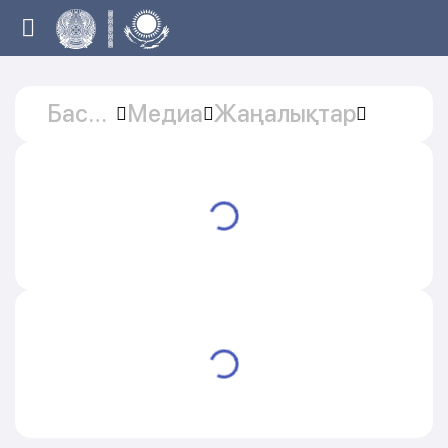
Басты
Медиа
Жаңалықтар
бет