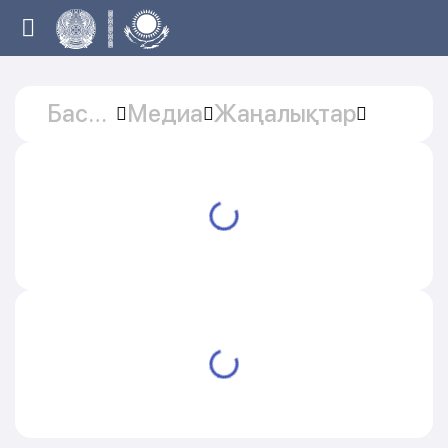
Басты
Медиа
Жаңалықтар
бет