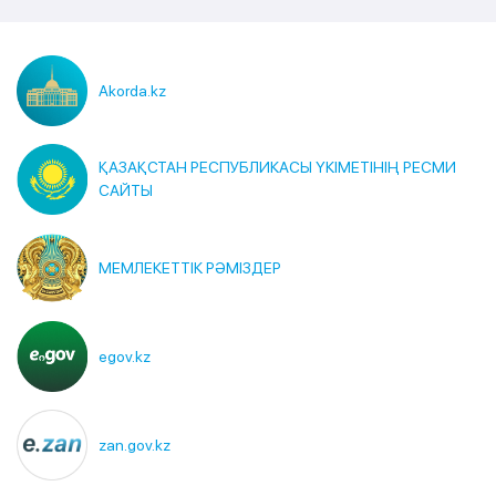
Akorda.kz
ҚАЗАҚСТАН РЕСПУБЛИКАСЫ ҮКІМЕТІНІҢ РЕСМИ
САЙТЫ
МЕМЛЕКЕТТІК РӘМІЗДЕР
egov.kz
zan.gov.kz