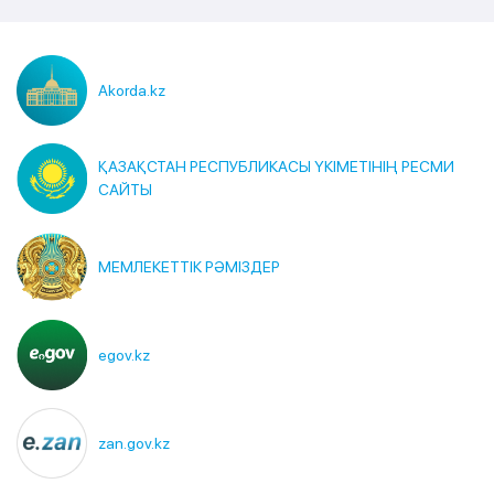
Akorda.kz
ҚАЗАҚСТАН РЕСПУБЛИКАСЫ ҮКІМЕТІНІҢ РЕСМИ
САЙТЫ
МЕМЛЕКЕТТІК РӘМІЗДЕР
egov.kz
zan.gov.kz