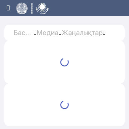
Басты
Медиа
Жаңалықтар
бет