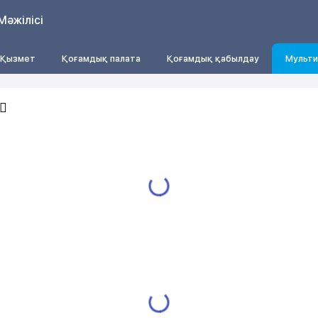
Мәжілісі
Қызмет
Қоғамдық палата
Қоғамдық қабылдау
Мульти