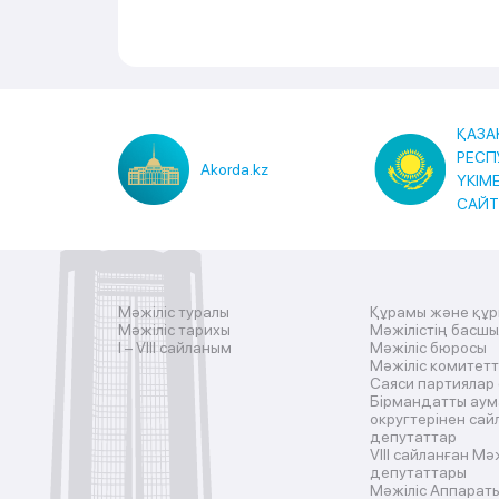
ҚАЗА
РЕСП
Akorda.kz
ҮКІМ
САЙ
Мәжіліс туралы
Құрамы және құ
Мәжіліс тарихы
Мәжілістің басш
I – VIII сайланым
Мәжіліс бюросы
Мәжіліс комитетт
Саяси партиялар
Бірмандатты аум
округтерінен сай
депутаттар
VIII сайланған Мә
депутаттары
Мәжіліс Аппарат