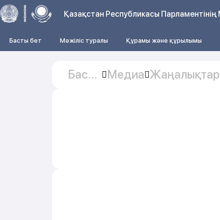
Қазақстан Республикасы Парламентінің 
Басты бет
Мәжіліс туралы
Құрамы және құрылымы
Басты
Медиа
Жаңалықтар
бет