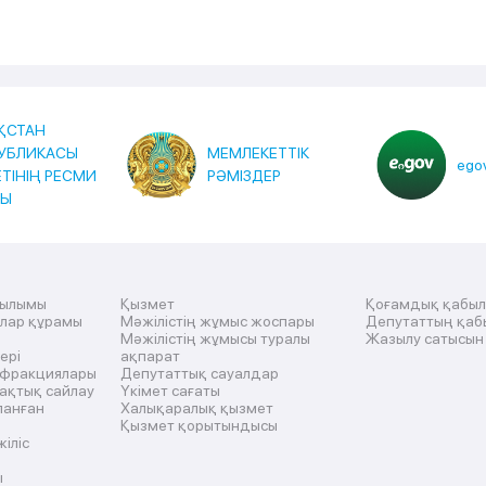
ҚСТАН
УБЛИКАСЫ
МЕМЛЕКЕТТІК
egov
ЕТІНІҢ РЕСМИ
РӘМІЗДЕР
ТЫ
рылымы
Қызмет
Қоғамдық қабы
ылар құрамы
Мәжілістің жұмыс жоспары
Депутаттың қаб
Мәжілістің жұмысы туралы
Жазылу сатысын
ері
ақпарат
 фракциялары
Депутаттық сауалдар
ақтық сайлау
Үкімет сағаты
ланған
Халықаралық қызмет
Қызмет қорытындысы
жіліс
ы