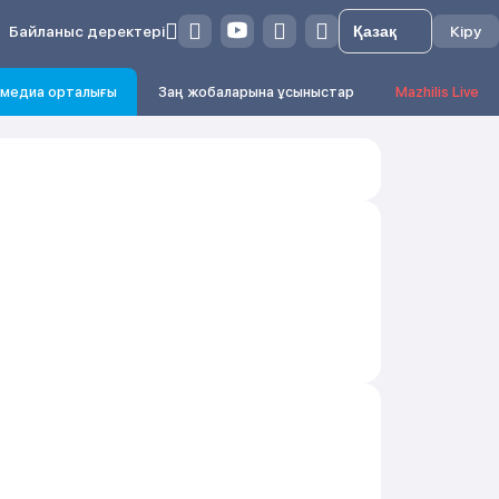
Байланыс деректері
Кіру
медиа орталығы
Заң жобаларына ұсыныстар
Mazhilis Live