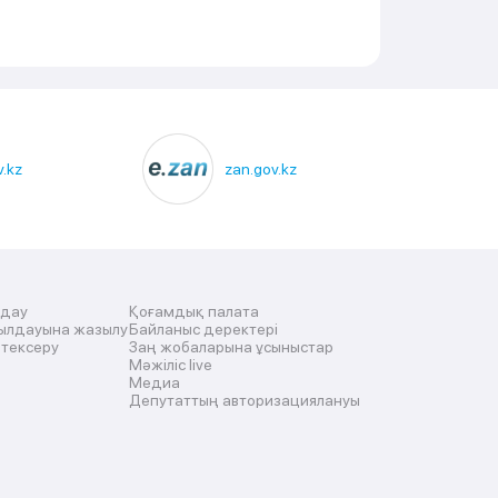
.kz
zan.gov.kz
лдау
Қоғамдық палата
ылдауына жазылу
Байланыс деректері
 тексеру
Заң жобаларына ұсыныстар
Мәжіліс live
Медиа
Депутаттың авторизациялануы