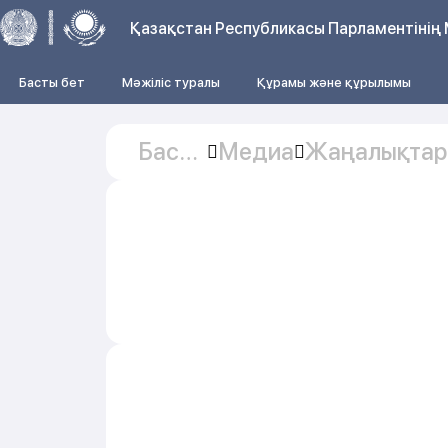
Қазақстан Республикасы Парламентінің 
Басты бет
Мәжіліс туралы
Құрамы және құрылымы
Басты
Медиа
Жаңалықтар
бет