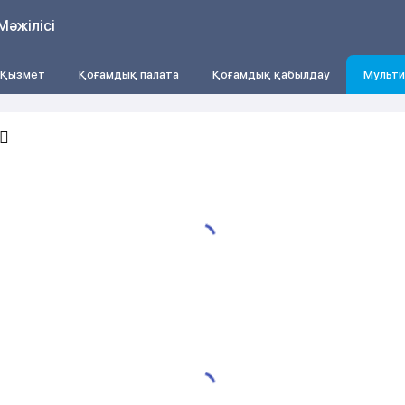
Мәжілісі
Қызмет
Қоғамдық палата
Қоғамдық қабылдау
Мульти