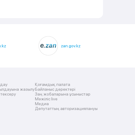
.kz
zan.gov.kz
лдау
Қоғамдық палата
ылдауына жазылу
Байланыс деректері
 тексеру
Заң жобаларына ұсыныстар
Мәжіліс live
Медиа
Депутаттың авторизациялануы