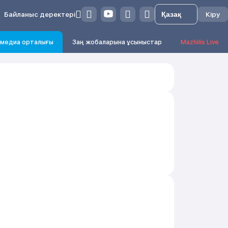
Байланыс деректері
Кіру
медиа орталығы
Заң жобаларына ұсыныстар
Mazhilis Live