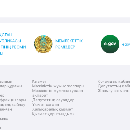
ҚСТАН
УБЛИКАСЫ
МЕМЛЕКЕТТІК
egov
ЕТІНІҢ РЕСМИ
РӘМІЗДЕР
ТЫ
рылымы
Қызмет
Қоғамдық қабы
ылар құрамы
Мәжілістің жұмыс жоспары
Депутаттың қаб
Мәжілістің жұмысы туралы
Жазылу сатысын
ері
ақпарат
 фракциялары
Депутаттық сауалдар
ақтық сайлау
Үкімет сағаты
ланған
Халықаралық қызмет
Қызмет қорытындысы
жіліс
ы