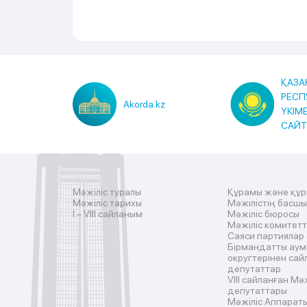
ҚАЗА
РЕСП
Akorda.kz
ҮКІМ
САЙ
Мәжіліс туралы
Құрамы және құ
Мәжіліс тарихы
Мәжілістің басш
I – VIII сайланым
Мәжіліс бюросы
Мәжіліс комитетт
Саяси партиялар
Бірмандатты аум
округтерінен сай
депутаттар
VIII сайланған Мә
депутаттары
Мәжіліс Аппарат