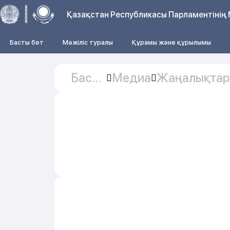
Қазақстан Республикасы Парламентінің 
Басты бет
Мәжіліс туралы
Құрамы және құрылымы
Басты
Медиа
Жаңалықтар
бет