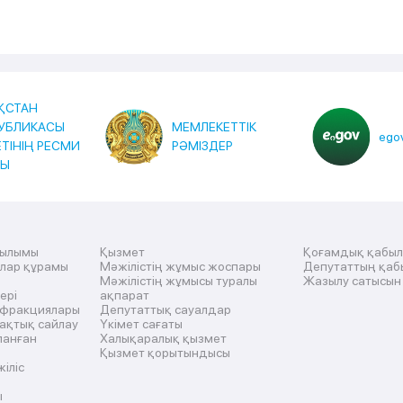
ҚСТАН
УБЛИКАСЫ
МЕМЛЕКЕТТІК
egov
ЕТІНІҢ РЕСМИ
РӘМІЗДЕР
ТЫ
рылымы
Қызмет
Қоғамдық қабы
ылар құрамы
Мәжілістің жұмыс жоспары
Депутаттың қаб
Мәжілістің жұмысы туралы
Жазылу сатысын
ері
ақпарат
 фракциялары
Депутаттық сауалдар
ақтық сайлау
Үкімет сағаты
ланған
Халықаралық қызмет
Қызмет қорытындысы
жіліс
ы