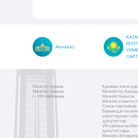
ҚАЗА
РЕСП
Akorda.kz
ҮКІМ
САЙ
Мәжіліс туралы
Құрамы және құ
Мәжіліс тарихы
Мәжілістің басш
I – VIII сайланым
Мәжіліс бюросы
Мәжіліс комитетт
Саяси партиялар
Бірмандатты аум
округтерінен сай
депутаттар
VIII сайланған Мә
депутаттары
Мәжіліс Аппарат