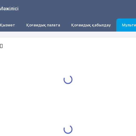
Мәжілісі
Қызмет
Қоғамдық палата
Қоғамдық қабылдау
Мульти