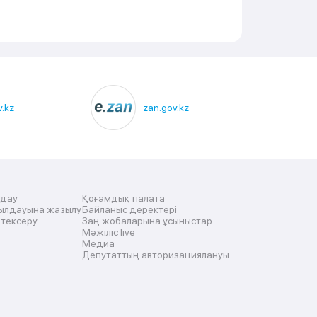
.kz
zan.gov.kz
лдау
Қоғамдық палата
ылдауына жазылу
Байланыс деректері
 тексеру
Заң жобаларына ұсыныстар
Мәжіліс live
Медиа
Депутаттың авторизациялануы