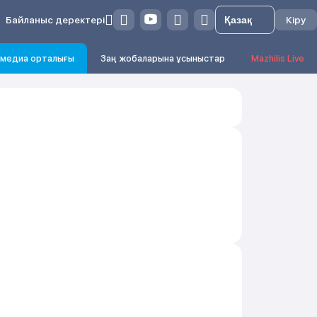
Байланыс деректері
Кіру
медиа орталығы
Заң жобаларына ұсыныстар
Mazhilis Live