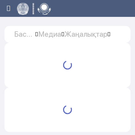
Басты
Медиа
Жаңалықтар
бет