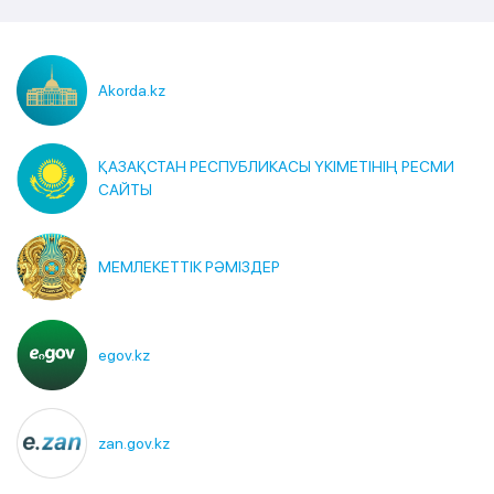
Akorda.kz
ҚАЗАҚСТАН РЕСПУБЛИКАСЫ ҮКІМЕТІНІҢ РЕСМИ
САЙТЫ
МЕМЛЕКЕТТІК РӘМІЗДЕР
egov.kz
zan.gov.kz