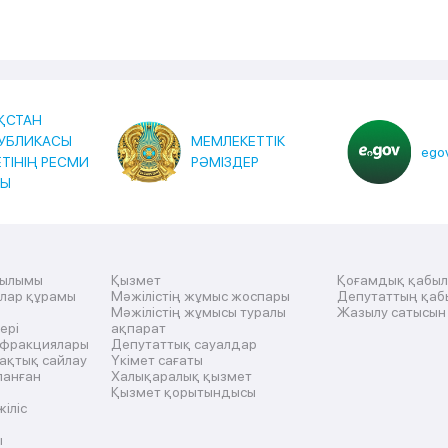
ҚСТАН
УБЛИКАСЫ
МЕМЛЕКЕТТІК
egov
ЕТІНІҢ РЕСМИ
РӘМІЗДЕР
ТЫ
рылымы
Қызмет
Қоғамдық қабы
ылар құрамы
Мәжілістің жұмыс жоспары
Депутаттың қаб
Мәжілістің жұмысы туралы
Жазылу сатысын
ері
ақпарат
 фракциялары
Депутаттық сауалдар
ақтық сайлау
Үкімет сағаты
ланған
Халықаралық қызмет
Қызмет қорытындысы
жіліс
ы