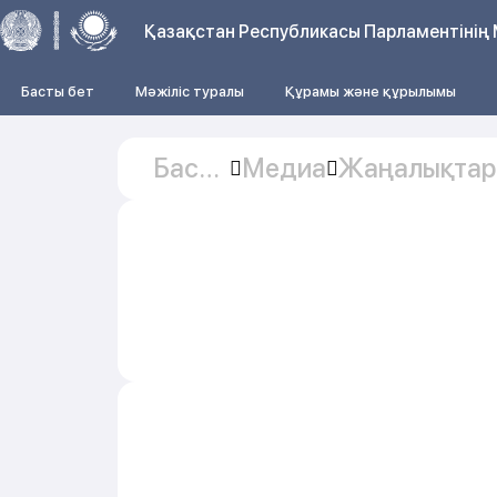
Қазақстан Республикасы Парламентінің 
Басты бет
Мәжіліс туралы
Құрамы және құрылымы
Басты
Медиа
Жаңалықтар
бет