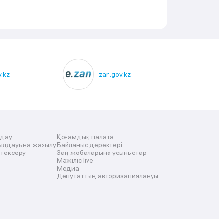
.kz
zan.gov.kz
лдау
Қоғамдық палата
ылдауына жазылу
Байланыс деректері
 тексеру
Заң жобаларына ұсыныстар
Мәжіліс live
Медиа
Депутаттың авторизациялануы