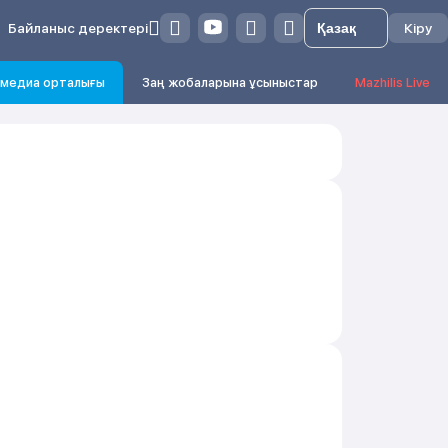
Байланыс деректері
Кіру
медиа орталығы
Заң жобаларына ұсыныстар
Mazhilis Live