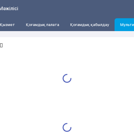
Мәжілісі
Қызмет
Қоғамдық палата
Қоғамдық қабылдау
Мульти