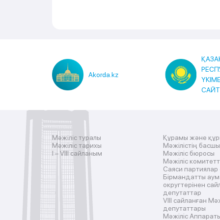
ҚАЗА
РЕСП
Akorda.kz
ҮКІМ
САЙ
Мәжіліс туралы
Құрамы және құ
Мәжіліс тарихы
Мәжілістің басш
I – VIII сайланым
Мәжіліс бюросы
Мәжіліс комитетт
Саяси партиялар
Бірмандатты аум
округтерінен сай
депутаттар
VIII сайланған Мә
депутаттары
Мәжіліс Аппарат