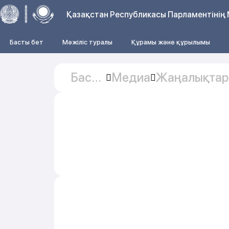
Қазақстан Республикасы Парламентінің 
Басты бет
Мәжіліс туралы
Құрамы және құрылымы
Басты
Медиа
Жаңалықтар
бет