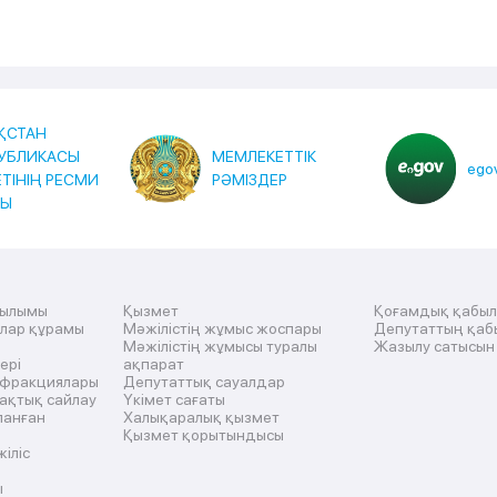
ҚСТАН
УБЛИКАСЫ
МЕМЛЕКЕТТІК
egov
ЕТІНІҢ РЕСМИ
РӘМІЗДЕР
ТЫ
рылымы
Қызмет
Қоғамдық қабы
ылар құрамы
Мәжілістің жұмыс жоспары
Депутаттың қаб
Мәжілістің жұмысы туралы
Жазылу сатысын
ері
ақпарат
 фракциялары
Депутаттық сауалдар
ақтық сайлау
Үкімет сағаты
ланған
Халықаралық қызмет
Қызмет қорытындысы
жіліс
ы