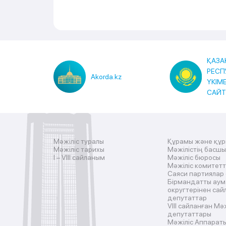
ҚАЗА
РЕСП
Akorda.kz
ҮКІМ
САЙ
Мәжіліс туралы
Құрамы және құ
Мәжіліс тарихы
Мәжілістің басш
I – VIII сайланым
Мәжіліс бюросы
Мәжіліс комитетт
Саяси партиялар
Бірмандатты аум
округтерінен сай
депутаттар
VIII сайланған Мә
депутаттары
Мәжіліс Аппарат