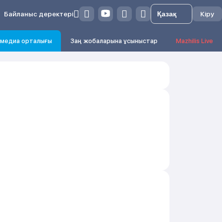
Байланыс деректері
Кіру
медиа орталығы
Заң жобаларына ұсыныстар
Mazhilis Live