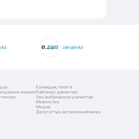
.kz
zan.gov.kz
лдау
Қоғамдық палата
ылдауына жазылу
Байланыс деректері
 тексеру
Заң жобаларына ұсыныстар
Мәжіліс live
Медиа
Депутаттың авторизациялануы