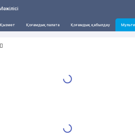
Мәжілісі
Қызмет
Қоғамдық палата
Қоғамдық қабылдау
Мульти