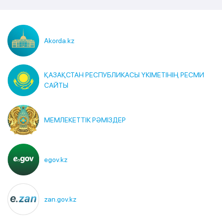
Akorda.kz
ҚАЗАҚСТАН РЕСПУБЛИКАСЫ ҮКІМЕТІНІҢ РЕСМИ
САЙТЫ
МЕМЛЕКЕТТІК РӘМІЗДЕР
egov.kz
zan.gov.kz