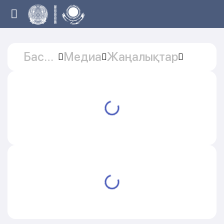
Басты
Медиа
Жаңалықтар
бет