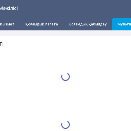
Мәжілісі
Қызмет
Қоғамдық палата
Қоғамдық қабылдау
Мульти