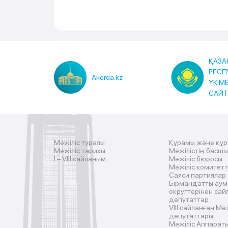
ҚАЗА
РЕСП
Akorda.kz
ҮКІМ
САЙ
Мәжіліс туралы
Құрамы және құ
Мәжіліс тарихы
Мәжілістің басш
I – VIII сайланым
Мәжіліс бюросы
Мәжіліс комитетт
Саяси партиялар
Бірмандатты аум
округтерінен сай
депутаттар
VIII сайланған Мә
депутаттары
Мәжіліс Аппарат