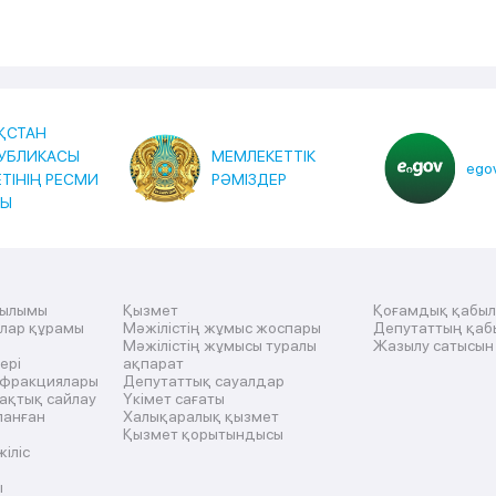
ҚСТАН
УБЛИКАСЫ
МЕМЛЕКЕТТІК
egov
ЕТІНІҢ РЕСМИ
РӘМІЗДЕР
ТЫ
рылымы
Қызмет
Қоғамдық қабы
ылар құрамы
Мәжілістің жұмыс жоспары
Депутаттың қаб
Мәжілістің жұмысы туралы
Жазылу сатысын
ері
ақпарат
 фракциялары
Депутаттық сауалдар
ақтық сайлау
Үкімет сағаты
ланған
Халықаралық қызмет
Қызмет қорытындысы
жіліс
ы