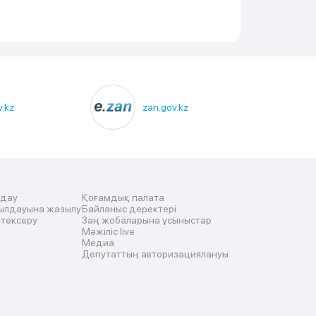
.kz
zan.gov.kz
лдау
Қоғамдық палата
ылдауына жазылу
Байланыс деректері
 тексеру
Заң жобаларына ұсыныстар
Мәжіліс live
Медиа
Депутаттың авторизациялануы