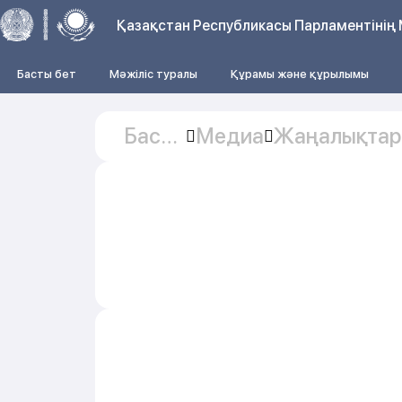
Қазақстан Республикасы Парламентінің 
Басты бет
Мәжіліс туралы
Құрамы және құрылымы
Басты
Медиа
Жаңалықтар
бет