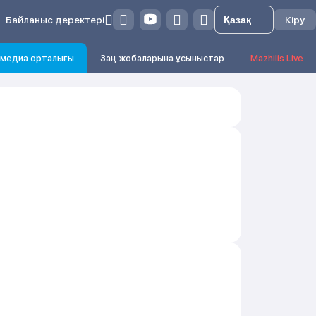
Байланыс деректері
Кіру
медиа орталығы
Заң жобаларына ұсыныстар
Mazhilis Live