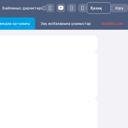
Байланыс деректері
Кіру
медиа орталығы
Заң жобаларына ұсыныстар
Mazhilis Live