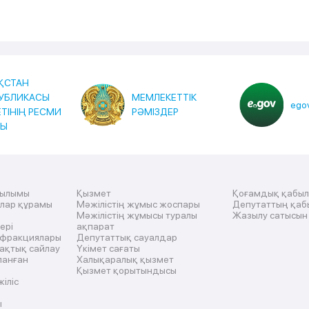
ҚСТАН
УБЛИКАСЫ
МЕМЛЕКЕТТІК
egov
ЕТІНІҢ РЕСМИ
РӘМІЗДЕР
ТЫ
рылымы
Қызмет
Қоғамдық қабы
ылар құрамы
Мәжілістің жұмыс жоспары
Депутаттың қаб
Мәжілістің жұмысы туралы
Жазылу сатысын
ері
ақпарат
 фракциялары
Депутаттық сауалдар
ақтық сайлау
Үкімет сағаты
ланған
Халықаралық қызмет
Қызмет қорытындысы
жіліс
ы