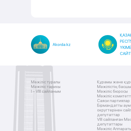
ҚАЗА
РЕСП
Akorda.kz
ҮКІМ
САЙ
Мәжіліс туралы
Құрамы және құ
Мәжіліс тарихы
Мәжілістің басш
I – VIII сайланым
Мәжіліс бюросы
Мәжіліс комитетт
Саяси партиялар
Бірмандатты аум
округтерінен сай
депутаттар
VIII сайланған Мә
депутаттары
Мәжіліс Аппарат