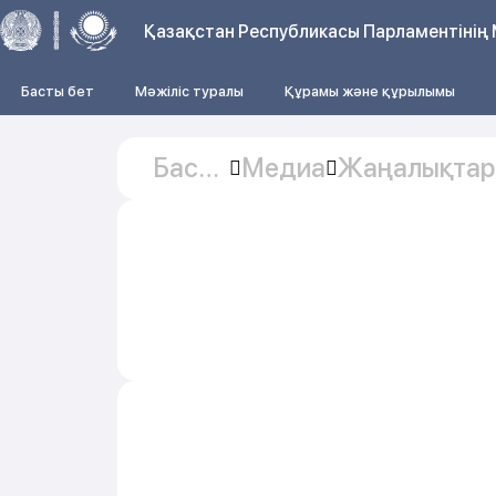
Қазақстан Республикасы Парламентінің 
Басты бет
Мәжіліс туралы
Құрамы және құрылымы
Басты
Медиа
Жаңалықтар
бет