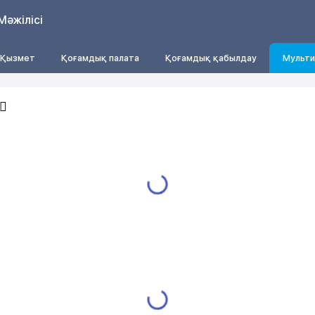
Мәжілісі
Қызмет
Қоғамдық палата
Қоғамдық қабылдау
Мульти