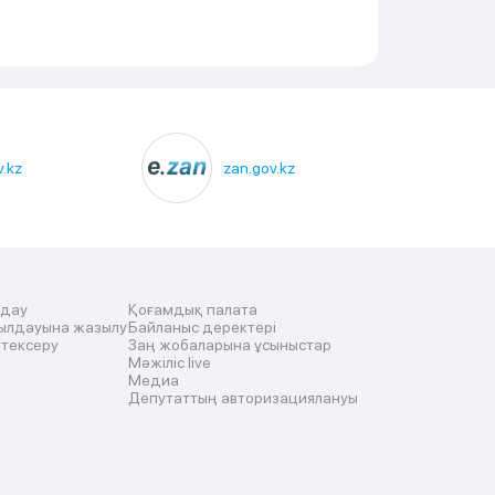
.kz
zan.gov.kz
лдау
Қоғамдық палата
ылдауына жазылу
Байланыс деректері
 тексеру
Заң жобаларына ұсыныстар
Мәжіліс live
Медиа
Депутаттың авторизациялануы