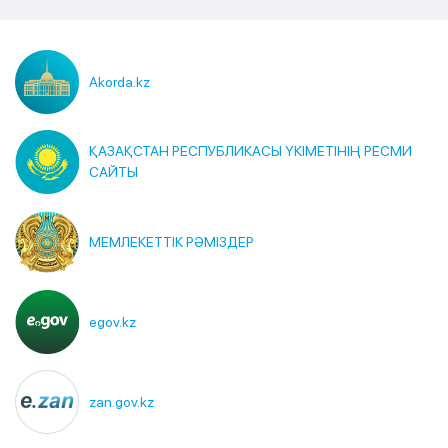
Akorda.kz
ҚАЗАҚСТАН РЕСПУБЛИКАСЫ ҮКІМЕТІНІҢ РЕСМИ
САЙТЫ
МЕМЛЕКЕТТІК РӘМІЗДЕР
egov.kz
zan.gov.kz