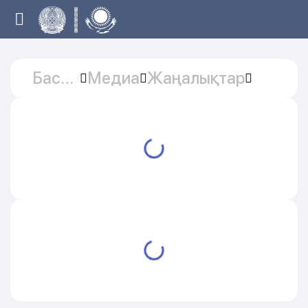
Басты
Медиа
Жаңалықтар
бет