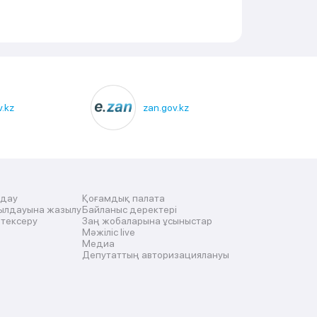
.kz
zan.gov.kz
лдау
Қоғамдық палата
ылдауына жазылу
Байланыс деректері
 тексеру
Заң жобаларына ұсыныстар
Мәжіліс live
Медиа
Депутаттың авторизациялануы