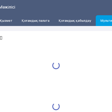
Мәжілісі
Қызмет
Қоғамдық палата
Қоғамдық қабылдау
Мульти