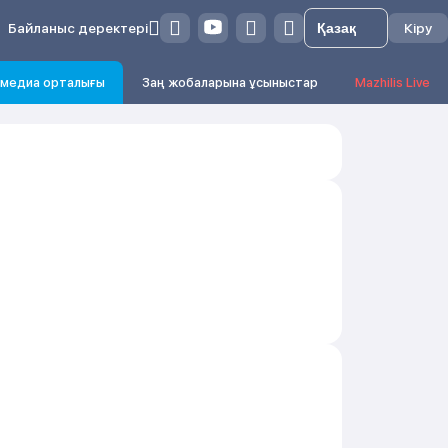
Байланыс деректері
Кіру
медиа орталығы
Заң жобаларына ұсыныстар
Mazhilis Live