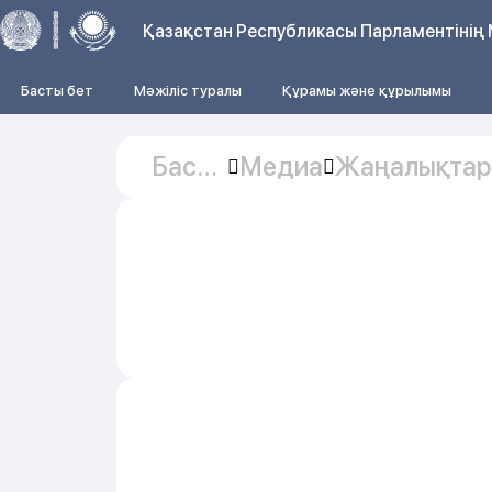
Қазақстан Республикасы Парламентінің 
Басты бет
Мәжіліс туралы
Құрамы және құрылымы
Басты
Медиа
Жаңалықтар
бет