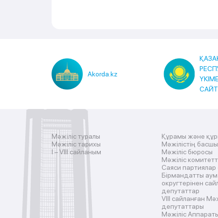
ҚАЗА
РЕСП
Akorda.kz
ҮКІМ
САЙ
Мәжіліс туралы
Құрамы және құ
Мәжіліс тарихы
Мәжілістің басш
I – VIII сайланым
Мәжіліс бюросы
Мәжіліс комитетт
Саяси партиялар
Бірмандатты аум
округтерінен сай
депутаттар
VIII сайланған Мә
депутаттары
Мәжіліс Аппарат