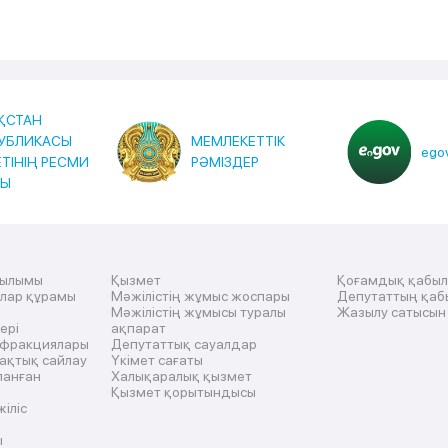
ҚСТАН
УБЛИКАСЫ
МЕМЛЕКЕТТІК
egov
ЕТІНІҢ РЕСМИ
РӘМІЗДЕР
ТЫ
рылымы
Қызмет
Қоғамдық қабы
ылар құрамы
Мәжілістің жұмыс жоспары
Депутаттың қаб
Мәжілістің жұмысы туралы
Жазылу сатысын
ері
ақпарат
 фракциялары
Депутаттық сауалдар
ақтық сайлау
Үкімет сағаты
ланған
Халықаралық қызмет
Қызмет қорытындысы
жіліс
ы