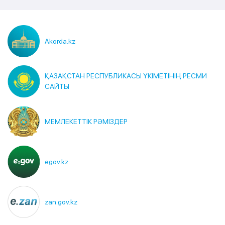
Akorda.kz
ҚАЗАҚСТАН РЕСПУБЛИКАСЫ ҮКІМЕТІНІҢ РЕСМИ
САЙТЫ
МЕМЛЕКЕТТІК РӘМІЗДЕР
egov.kz
zan.gov.kz