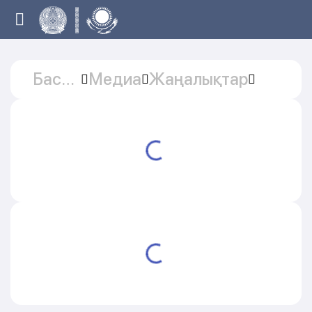
Басты
Медиа
Жаңалықтар
бет