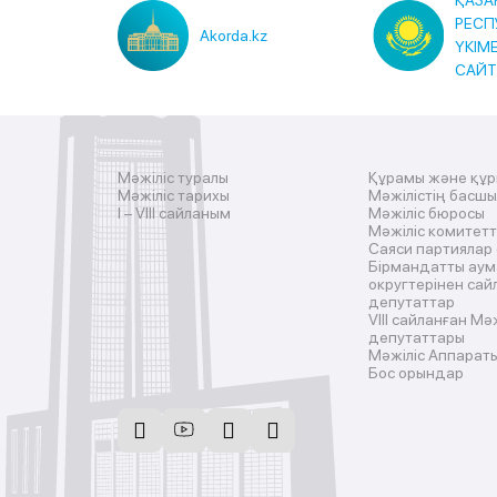
ҚАЗА
РЕСП
Akorda.kz
ҮКІМ
САЙ
Мәжіліс туралы
Құрамы және құ
Мәжіліс тарихы
Мәжілістің басш
I – VIII сайланым
Мәжіліс бюросы
Мәжіліс комитетт
Саяси партиялар
Бірмандатты аум
округтерінен сай
депутаттар
VIII сайланған Мә
депутаттары
Мәжіліс Аппарат
Бос орындар