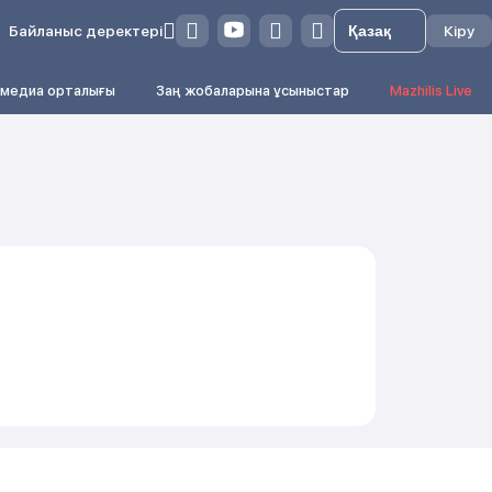
Байланыс деректері
Кіру
медиа орталығы
Заң жобаларына ұсыныстар
Mazhilis Live