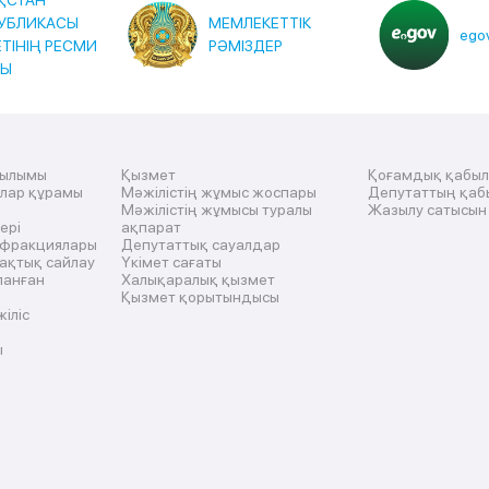
ҚСТАН
УБЛИКАСЫ
МЕМЛЕКЕТТІК
egov
ЕТІНІҢ РЕСМИ
РӘМІЗДЕР
ТЫ
рылымы
Қызмет
Қоғамдық қабы
ылар құрамы
Мәжілістің жұмыс жоспары
Депутаттың қаб
Мәжілістің жұмысы туралы
Жазылу сатысын
ері
ақпарат
 фракциялары
Депутаттық сауалдар
ақтық сайлау
Үкімет сағаты
ланған
Халықаралық қызмет
Қызмет қорытындысы
жіліс
ы