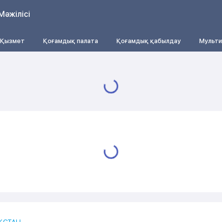
Мәжілісі
Қызмет
Қоғамдық палата
Қоғамдық қабылдау
Мульти