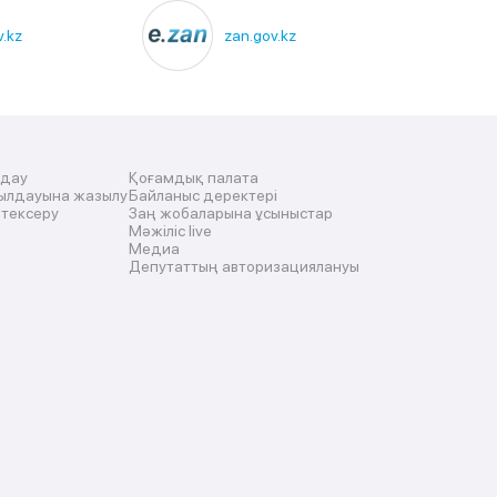
.kz
zan.gov.kz
лдау
Қоғамдық палата
ылдауына жазылу
Байланыс деректері
 тексеру
Заң жобаларына ұсыныстар
Мәжіліс live
Медиа
Депутаттың авторизациялануы