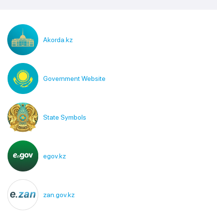
Akorda.kz
Government Website
State Symbols
egov.kz
zan.gov.kz