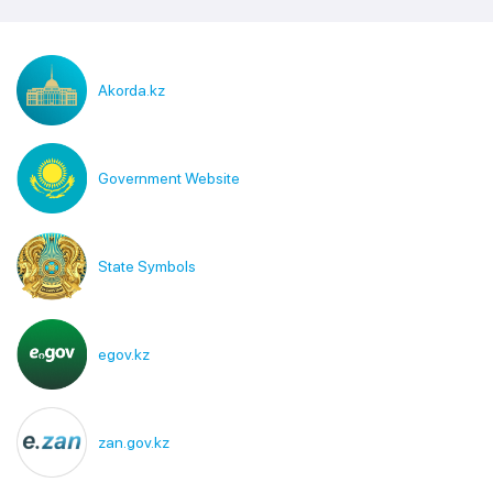
Akorda.kz
Government Website
State Symbols
egov.kz
zan.gov.kz