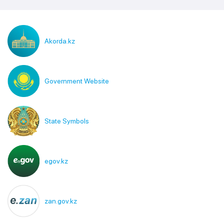
Akorda.kz
Government Website
State Symbols
egov.kz
zan.gov.kz